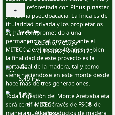
ha sido reforestada con Pinus pinaster
+
y Robinia pseudoacacia. La finca es de
titularidad privada y los propietarios
se han comprometido a una
Localización
permanencia del proyecto ante el
Zeberio, Vizcaya
MITECO de al menos 40 años, si bien
43.169892, -2.882170
la finalidad de este proyecto es la
corta final de la madera, tal y como
Area
viene haciéndose en este monte desde
6,49 Нa.
hace más de tres generaciones.
Registro
Toda la gestión del Monte Aretzabaleta
será certificada a través de FSC® de
MITECO
manera que los productos de madera
40 años.