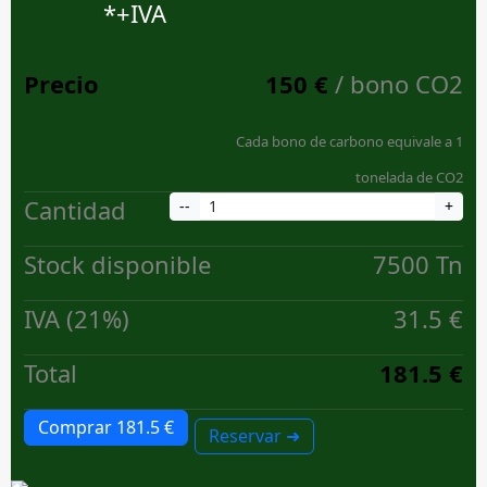
*+IVA
Precio
150 €
/ bono CO2
Cada bono de carbono equivale a 1
tonelada de CO2
Cantidad
--
+
Stock disponible
7500
Tn
IVA (21%)
31.5 €
Total
181.5
€
Comprar
181.5 €
Reservar
➜