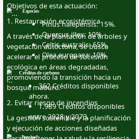
Objetivos de esta actuación:
Especies
1. Restauración ecosistémica
Pinus halepensis: 15%.
Quercus illex: 10%.
A través de la plantación de árboles y
Celtis australis: 65%.
vegetación autóctona, se busca
Olea europaea: 10%.
acelerar el proceso de sucesión
ecológica en áreas degradadas,
Créditos de carbono
promoviendo la transición hacia un
362 Créditos disponibles
bosque maduro.
ahora.
2. Evitar riesgo de incendios
1.989 Créditos disponibles
entre 2028 y 2073.
La gestión sostenible y la planificación
y ejecución de acciones diseñadas
para mantener la salud y la resiliencia
Precios*