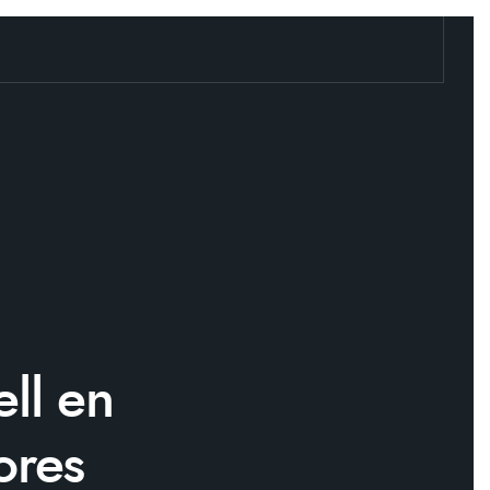
ell en
ores