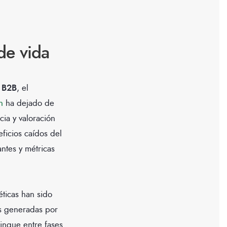
de vida
a B2B
, el
n
ha dejado de
cia y valoración
eficios caídos del
antes y métricas
ticas han sido
as generadas por
tingue entre fases