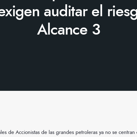
xigen auditar el ries
Alcance 3
les de Accionistas de las grandes petroleras ya no se centran