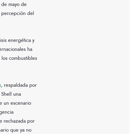
es de mayo de
a percepción del
isis energética y
ternacionales ha
 los combustibles
s
, respaldada por
 Shell una
te un escenario
Agencia
ue rechazada por
nario que ya no