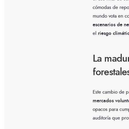
cómodas de repor
mundo vota en co
escenarios de n
el
riesgo climáti
La madur
forestale
Este cambio de pa
mercados volunt
opacos para cump
auditoría que pro