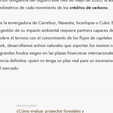
zación obligatoria del registro este mes de mayo de 2026, la ad
 milimétrico de cada movimiento de los
créditos de carbono
.
e la envergadura de Carrefour, Navantia, Incarlopsa o Cubic B
gestión de su impacto ambiental requiere partners capaces de 
 sobre el terreno con el conocimiento de los flujos de capitales
nk, desarrollamos activos naturales que soportan los mismos n
 grandes fondos exigen en las plazas financieras internacionale
tencia definitiva: quien no tenga un plan real para un escenario
l mercado.
PREVIOUS STORY
¿Cómo evaluar proyectos forestales y