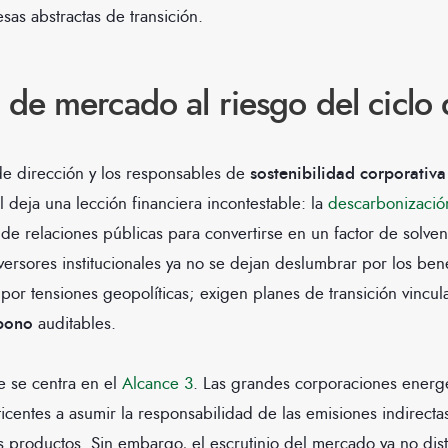
as abstractas de transición.
 de mercado al riesgo del ciclo 
de dirección y los responsables de
sostenibilidad corporativ
l deja una lección financiera incontestable: la
descarbonizació
e relaciones públicas para convertirse en un factor de solven
nversores institucionales ya no se dejan deslumbrar por los ben
por tensiones geopolíticas; exigen planes de transición vincul
rbono
auditables.
e se centra en el
Alcance 3
. Las grandes corporaciones energé
ticentes a asumir la responsabilidad de las emisiones indirect
us productos. Sin embargo, el escrutinio del mercado ya no dis