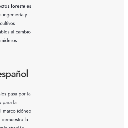
ctos forestales
a ingeniería y
cultivos
ables al cambio
umideros
 español
les pasa por la
o para la
el marco idóneo
o demuestra la