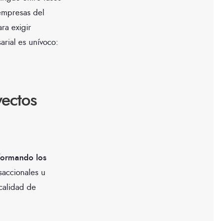
empresas del
ra exigir
arial es unívoco:
ectos
formando los
saccionales u
calidad de