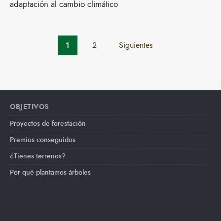
adaptación al cambio climático
Paginación
1
2
Siguientes
de
entradas
OBJETIVOS
Proyectos de forestación
Premios conseguidos
¿Tienes terrenos?
Por qué plantamos árboles